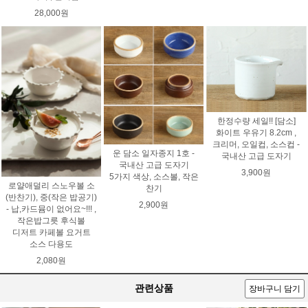
28,000원
한정수량 세일!! [담소]
화이트 우유기 8.2cm ,
크리머, 오일컵, 소스컵 -
운 담소 일자종지 1호 -
국내산 고급 도자기
국내산 고급 도자기
3,900원
5가지 색상, 소스볼, 작은
로얄애덜리 스노우볼 소
찬기
(반찬기), 중(작은 밥공기)
2,900원
- 납,카드뮴이 없어요~!!! ,
작은밥그릇 후식볼
디저트 카페볼 요거트
소스 다용도
2,080원
관련상품
장바구니 담기