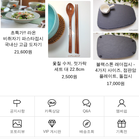
초특가!! 라온
비취자기 파스타접시
국내산 고급 도자기
21,600원
옻칠 수저, 젓가락
블랙스톤 래더접시 -
세트 대 22.8cm
4가지 사이즈, 점판암
플레이트, 돌접시
2,500원
17,000원
공지사항
카톡상담
Q&A
멤버쉽
포토리뷰
VIP 게시판
배송조회
기획전