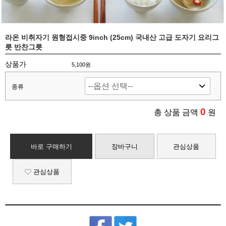
라온 비취자기 원형접시중 9inch (25cm) 국내산 고급 도자기 요리그
릇 반찬그릇
상품가
5,100
원
종류
0
총 상품 금액
원
바로 구매하기
장바구니
관심상품
관심상품