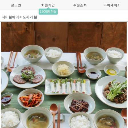
로그인
회원가입
주문조회
마이페이지
2,000원 적립
테이블웨어
>
도자기 볼