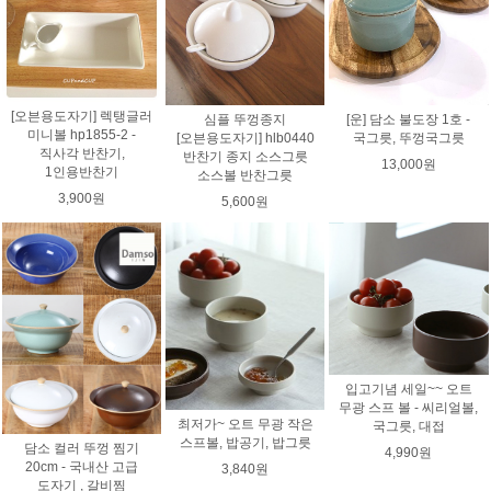
[오븐용도자기] 렉탱글러
심플 뚜껑종지
[운] 담소 불도장 1호 -
미니볼 hp1855-2 -
[오븐용도자기] hlb0440
국그릇, 뚜껑국그릇
직사각 반찬기,
반찬기 종지 소스그릇
13,000원
1인용반찬기
소스볼 반찬그릇
3,900원
5,600원
입고기념 세일~~ 오트
무광 스프 볼 - 씨리얼볼,
최저가~ 오트 무광 작은
국그릇, 대접
스프볼, 밥공기, 밥그릇
담소 컬러 뚜껑 찜기
4,990원
20cm - 국내산 고급
3,840원
도자기 , 갈비찜