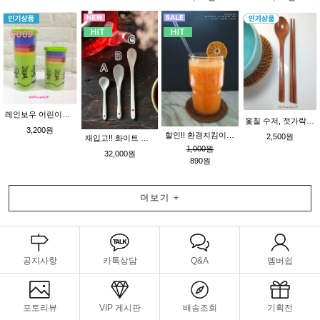
레인보우 어린이컵 [소] 피크닉컵 , 캠핑용컵 , 락앤락 국산
옻칠 수저, 젓가락 세트 대 22.8cm
3,200원
할인!! 환경지킴이~ 하우 내열 유리 빨대20cm - 친환경 유리 스트로우 (전용 빨대솔 옵션 구입) - 국산
2,500원
재입고!! 화이트 도자기 티스푼 b형 30개 - 요플레스푼 [i]
1,000원
32,000원
890원
더보기
+
공지사항
카톡상담
Q&A
멤버쉽
포토리뷰
VIP 게시판
배송조회
기획전