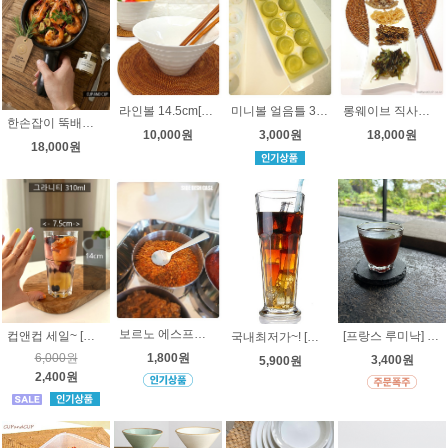
라인볼 14.5cm[오븐용도자기] 빙수볼, 아이스크림, 소면기,
미니볼 얼음틀 3cm (2가지사이즈-빅볼얼음틀, 공모양 얼음 트레이- 빅볼얼음몰드, 미니볼도있어요)~ 왕볼 - 2가지사이즈
롱웨이브 직사각접시 [오븐용 고급 도자기] hp1683
한손잡이 뚝배기 2가지 사이즈 [직화가능 도기냄비] 세트할인
10,000원
3,000원
18,000원
18,000원
보르노 에스프레소 미니 티스푼 [스텐] 에스프레소 스푼
컵앤컵 세일~ [프랑스 아코록 ] 그라니티 강화 유리컵 310ml - 하이볼 , 알코록, 콜라컵, 아이스커피컵
[프랑스 루미낙] 아카디 유리컵 16cl , 언더락잔, 물컵, 작은물컵, 커피컵
국내최저가~! [미국 리비] 지브랄타 필스너 강화유리맥주잔 355ml (15680 ) - 콜라잔, 아이스커피잔,냉음료컵, 풋티드필스너
6,000원
1,800원
3,400원
5,900원
2,400원