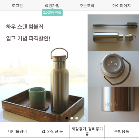
로그인
회원가입
주문조회
마이페이지
2,000원 적립
저장용기, 정리용기
테이블웨어
컵, 와인잔 등
주방용품
등