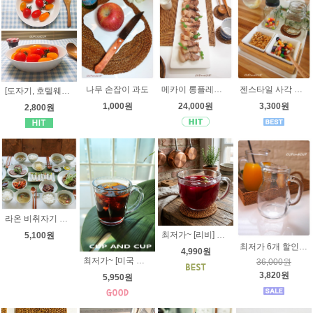
나무 손잡이 과도
메카이 롱플레이트 [오븐용도자기] hp6390 긴직사각접시, 평접시
젠스타일 사각 찬기 2P 세트 , 3P 세트 [오븐용 도자기] + 대나무받침 , 사각접시, 사각그릇, 반찬기, 작은 네모 찬기
[도자기, 호텔웨어] Zen 원형 접시 - 7가지사이즈 - 반찬접시, 케익접시, 피자접시, 호텔식기
1,000원
24,000원
3,300원
2,800원
라온 비취자기 원형접시중 9inch (25cm) 국내산 고급 도자기 요리그릇 반찬그릇
최저가~ [리비] 카페 고메 빅머그 503ml 5228 투박함 속의 세련미!!! 씨리얼볼 죽그릇 라면기
5,100원
최저가 6개 할인!! 이태리 보르미올리 비스트로 저그 250ml ( 0.25L )
4,990원
최저가~ [미국 리비] 5544 올포퍼스 유리 머그컵 400ml 399ml 내열강화유리 커피컵 아메리카노 프로포즈머그잔 손잡이유리컵
36,000원
3,820원
5,950원