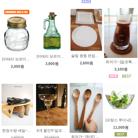
슬림 원형 판접시 [오븐용도자기] 4가지 사이즈
[이태리 보르미올리] 헬리오스 코르크 오일병 - 컨추리홈 시리즈 유리병
[이태리 보르미올리] 콰트로 캔뚜껑 밀폐병 150ml - 쿼드로병, 콰드로 밀폐용기, 쨈병
최저가~ [알코록 프랑스] 플루이 유리 저그 280ml, 160ml - ARC FRUID JUG, 아코록 유리 디켄터, 비커, 비이커
2,600원
3,900원
2,000원
3,100원
[프랑스 루미낙]프랑스생산 코스모스 유리볼 23cm - ( 4가지 사이즈) 화채볼 믹싱볼 요리볼 강화유리볼
11,000원
한정수량 세일~~ 신발장 정리대 [수납용품]
6개 할인!!! 알코록 프랑스제 마가리타잔 270ml - 칵테일잔 마가리따잔 아코록 마가리타 아이스크림잔 아포가토
최저가~ [하우] 항균기능이 가장 뛰어난 < 고급 올리브 나무 요리스푼 원형 35cm> - 3종류 (두툼해서 튼튼!)
1,600원
39,000원