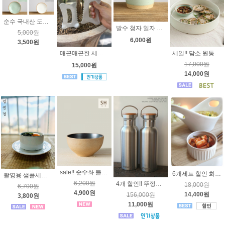
순수 국내산 도자기 운 시리즈 원형찬기1호
발수 청자 일자 밥공기 - 한국 고급 도자기 밥그릇
5,000원
6,000원
3,500원
매끈매끈한 세라믹 괄사 - 도자기괄사
세일!! 담소 원통접시 1호 2호 -순수 국내산 고급도자기
17,000원
15,000원
14,000원
sale!! 순수화 블랙 공기 [국내산 고급 도자기] 밥그릇
6개세트 할인 화이트 라메킨 8cm [ 오븐용도자기 ] HB0284 제과볼 반찬기
촬영용 샘플세일~ 순수화 화이트 일자 공기 [국내산 고급 도자기] 밥그릇, 후식볼
6,200원
4개 할인!! 뚜껑안쪽까지 올스텐 텀블러 500ml 손잡이형 - 고급 18/8 스텐레스 24시간 보온 보냉 ,BPA FREE 스텐보온병, 하우텀블러 보냉병 보온병 보냉병 HOWW 컵앤컵텀블러
18,000원
6,700원
4,900원
14,400원
156,000원
3,800원
11,000원