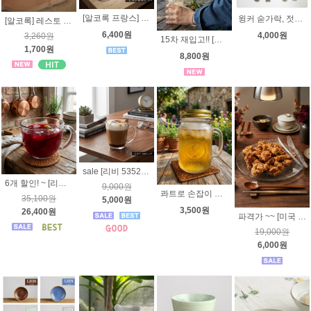
[알코록 프랑스] 호텔리어 다용도볼 (받침 옵션선택) - 내열강화유리접시,밥그릇, 죽그릇, 리셉션, 호텔식기
윙커 숟가락, 젓가락 세트 (어린이용)
[알코록] 레스토 유리컵 고블렛잔 160ml/200ml/250ml
6,400원
4,000원
3,260원
15차 재입고!! [이루] 내열유리 물병_ 심플스타일 포트- 냉장고물병
1,700원
8,800원
sale [리비 5352]템포 스퀘어 머그 (사각) 414ml - 사각머그컵
6개 할인! ~ [리비] 카페 고메 빅머그 503ml 5228 구어멧머그 씨리얼볼 죽그릇 라면기
9,000원
콰트로 손잡이 밀폐병 [보르미올리, 리비] 드링킹자 - 쿼드로밀폐용기, 콰드로병
35,100원
5,000원
3,500원
26,400원
파격가 ~~ [미국 리비 5525 ] 빅 플래이트 33cm - 에피타이저 플래터 수박접시 케익접시 파티접시 큰접시 유리접시
19,000원
6,000원