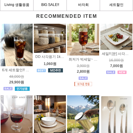
Living 생활용품
BIG SALE!!
바자회
세트할인
RECOMMENDED ITEM
세일!! [운] 사각찬기2호 화이트 -국내산도자기
DD 사각용기 1kg [투명 트위스트캡] 냉동실 정리용기. 선물용 식품용기, 곡물저장용기
최저가 빅세일~ [미국 리비] 앰버시 맥주잔/쥬스잔 296ml -3727 Made in USA
16,000원
1,060원
7,000원
3,900원
6개 세트할인!! 아코록 그라니티 강화 유리컵 460ml 하이볼 알코록
2,800원
48,000원
29,900원