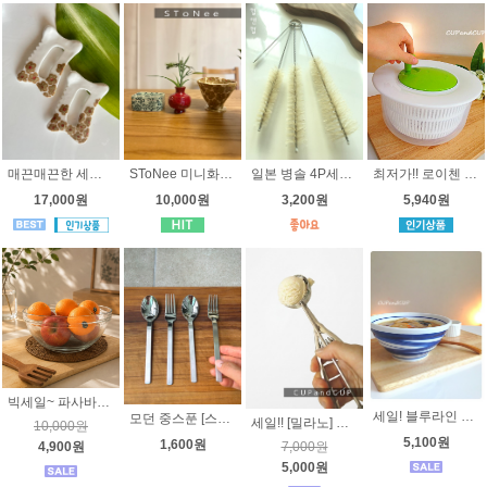
매끈매끈한 세라믹 꽃 괄사 - 도자기괄사
SToNee 미니화병 테이블꽃병 4가지 색상
최저가!! 로이첸 윈닥스 비타스 야채탈수기/야채볼/믹싱볼/짤순이
일본 병솔 4P세트 - 빨대솔, 주전자주둥이세척솔,좁은병입구 세척솔
17,000원
10,000원
5,940원
3,200원
빅세일~ 파사바체 쉐프볼 30cm 큰유리볼 유리그릇 믹싱볼 베이킹 요리볼 파티그릇 부페그릇
세일! 블루라인 국공기 [ 오븐용 도자기 ] 고급 국내산 도자기 소면기 국그릇 노빌타
모던 중스푼 [스텐레스] - 팥빙수, 아이스크림, 과일용, 어린이스푼, 도시락 수저 티포크 과일포크 어린이포크
세일!! [밀라노] 스텐 아이스크림 스쿱 지름5.5cm, 스쿠프 젤라또주걱 업소용
10,000원
5,100원
1,600원
4,900원
7,000원
5,000원