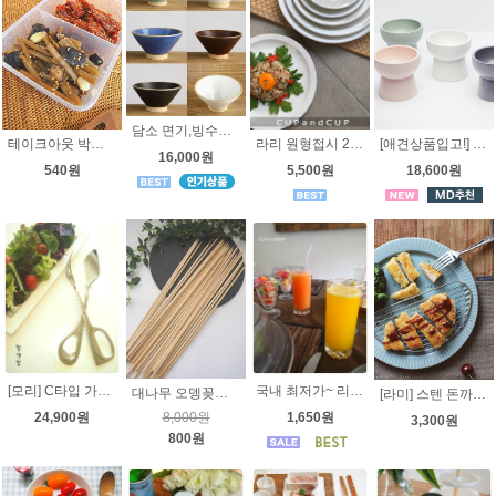
담소 면기,빙수볼 소 - 국내산 고급도자기 -국그릇
테이크아웃 박스- 칸막이 대사이즈 [냉동실 수납용, Take-Out Box ] 일회용 도시락통, 포장용기
[애견상품입고!] 애견식기슈슈 밥그릇 [도자기]
라리 원형접시 23cm [오븐용 도자기] 7가지사이즈, 케익접시, 앞접시, 사이드접시, 개인접시, 요리접시, 스테이크접시
16,000원
540원
18,600원
5,500원
[모리] C타입 가위집게 샐러드집게 요리집게 부페집게 주방집게 - 고급 스테인레스
국내 최저가~ 리비 놉힐 물방울 쥬스잔 23186 클래식 뽈록이 호텔유리컵 호텔쥬스잔 23106 23286 23256 23496 - 노브힐 콜라잔, 하이볼 쥬스잔, 일자유리컵
대나무 오뎅꽂이, 오뎅꼬지 특대 41cm 50개 캠핑 마쉬멜로우
[라미] 스텐 돈까스봉 돈까스튀김망 돈까스받침 튀김받침
24,900원
1,650원
8,000원
3,300원
800원