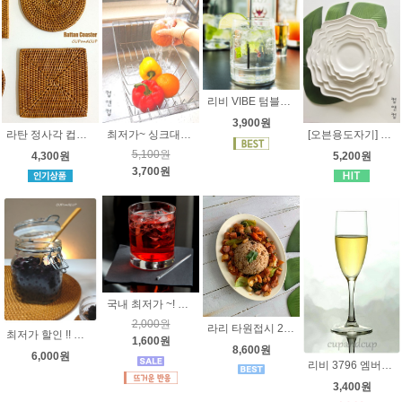
리비 VIBE 텀블러(2311,2312)
3,900원
라탄 정사각 컵받침 [발리]
최저가~ 싱크대에 걸치는 식기건조대 [스테인레스] 반개수대 - 채반 대용으로 좋아요~
[오븐용도자기] 어썸 원형접시 14.5cm 17.3cm 20cm 25cm 29cm 32.5cm ( hp8880 )
5,100원
4,300원
5,200원
3,700원
국내 최저가 ~! 리비 랙싱턴 언더락 2328 229ml - 언더락잔 카페물컵 호텔유리컵 일자유리컵 컵앤컵
2,000원
라리 타원접시 25.5cm [오븐용도자기] 4가지사이즈 , 스테이크 접시, 파스타접시, 케익접시
최저가 할인 !! 이태리 보르미올리 피도 유리병 750ml - 원두보관용기 밀폐용기 담금주병
1,600원
8,600원
6,000원
리비 3796 엠버시 톨 샴페인잔 177ml - [Libbey]
3,400원