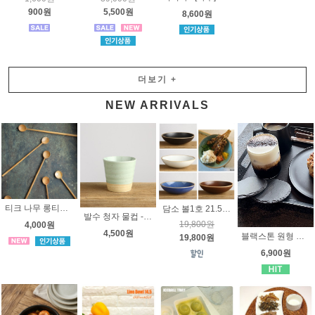
900원
5,500원
8,600원
더보기
+
NEW ARRIVALS
티크 나무 롱티스푼
담소 볼1호 21.5cm - 국내산 고급 도자기 - 5가지 색깔 - 요리접시, 메인접시,카레접시, 파스타접시
발수 청자 물컵 - 한국 고급도자기
19,800원
4,000원
4,500원
블랙스톤 원형 컵받침 - 6가지 사이즈 -바오스톤 에피타이저접시, 피자접시, 점판암 플레이트 돌접시 요리접시
19,800원
6,900원