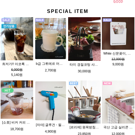
SPECIAL ITEM
White 신문꽂이, 잡지꽂이, 메일포켓 (뒷면자석으로 냉장고에 부착가능~) Made in JAPAN (d)
12,000원
b급 그뤼에르 머그 XF1106-[오븐용도자기]
최저가!! 아코록 그라니티 강화 유리컵 460ml 하이볼 알코록
9,000원
타미 경질코팅 샤브샤브 냄비 18.5cm 오뎅탕 킹센스
6,000원
2,700원
30,000원
5,140원
[소호] 비커 커피 핸드드립세트 (HOWW 내열유리 비커컵+스텐커피거름망) - 4종
[자야] 글루건 - 필수품~!!!
[르리에] 원목받침 스텐수저통_ 3단 (원목받침+수저통3P) 3구 수저통
국산 고급 실리콘 싱크대 물막이 _ 그레이
18,700원
4,900원
23,850원
12,000원