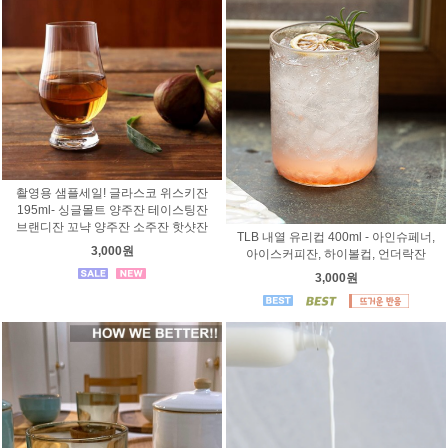
촬영용 샘플세일! 글라스코 위스키잔
195ml- 싱글몰트 양주잔 테이스팅잔
브랜디잔 꼬냑 양주잔 소주잔 핫샷잔
TLB 내열 유리컵 400ml - 아인슈페너,
3,000원
아이스커피잔, 하이볼컵, 언더락잔
3,000원