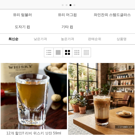
유리 텀블러
유리 머그컵
와인잔외 스템드글라스
도자기 컵
기타 컵
최신순
낮은가격
높은가격
판매순위
상품명
12개 할인!! 리비 위스키 샷잔 59ml