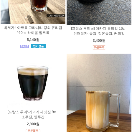
최저가!! 아코록 그라니티 강화 유리컵
[프랑스 루미낙] 아카디 유리컵 16cl ,
460ml 하이볼 알코록
언더락잔, 물컵, 작은물컵, 커피컵
5,140원
3,400원
[프랑스 루미낙] 아카디 샷잔 9cl ,
소주잔, 양주잔
2,900원