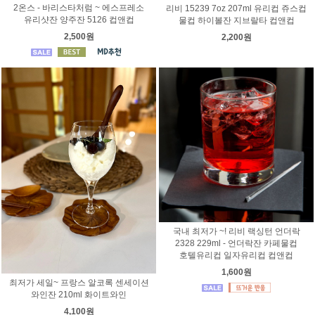
2온스 - 바리스타처럼 ~ 에스프레소
리비 15239 7oz 207ml 유리컵 쥬스컵
유리샷잔 양주잔 5126 컵앤컵
물컵 하이볼잔 지브랄타 컵앤컵
2,500원
2,200원
국내 최저가 ~! 리비 랙싱턴 언더락
2328 229ml - 언더락잔 카페물컵
호텔유리컵 일자유리컵 컵앤컵
1,600원
최저가 세일~ 프랑스 알코록 센세이션
와인잔 210ml 화이트와인
4,100원