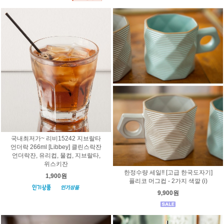
국내최저가~ 리비15242 지브랄타
언더락 266ml [Libbey] 클린스락잔
언더락잔, 유리컵, 물컵, 지브랄타,
위스키잔
한정수량 세일!! [고급 한국도자기]
1,900원
플리코 머그컵 - 2가지 색깔 (i)
9,900원