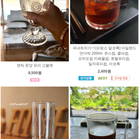
국내최저가~! [프랑스 알코록] 아일랜드
언더락 200ml- 쥬스컵, 콜라컵,
모히또컵 카페물컵, 호텔유리컵,
일자유리컵, 아코록
앤틱 문양 유리 고블렛
2,400원
8,500원