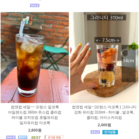
컵앤컵 세일~~ 프랑스 알코록
컵앤컵 세일~ [프랑스 아코록 ] 그라니티
아일랜드컵 360m 쥬스컵 콜라컵
강화 유리컵 310ml - 하이볼 , 알코록,
하이볼 모히또컵 호텔유리컵
콜라컵, 아이스커피컵
일자유리컵 아코록
2,400원
2,800원