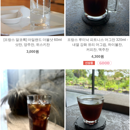
프랑스 루미낙 피트니스 머그잔 320ml -
[프랑스 알코록] 아일랜드 더블샷 60ml
내열 강화 유리 머그컵, 하이볼잔,
샷잔, 양주잔, 위스키잔
커피잔, 맥주잔
3,000원
4,300원