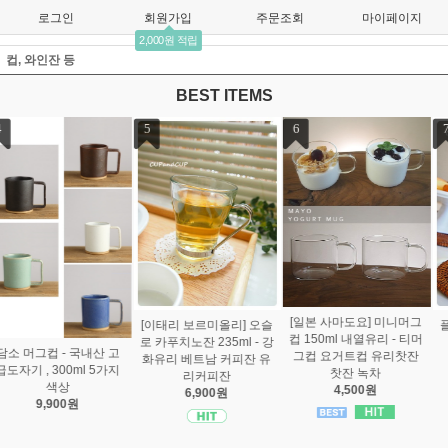
로그인
회원가입
주문조회
마이페이지
2,000원 적립
컵, 와인잔 등
BEST ITEMS
7
8
9
환경호르몬 프리~ [HOW
W] 하우 올 스텐 텀블러 5
00ml 손잡이형 - 고급 18/
8 스텐레스 24시간 보온
보냉 , 냄새가 베지않고 세
플리츠 쁘띠 고블렛 14ml
척간편~ 스텐보온병, 하
[알코록]
우텀블러, 하우보냉병, 하
일반유리보다 3배강한!!
5,000원
우보온병, 컵앤컵보냉병,
듀라렉스 피카디 160ml,
컵앤컵텀블러
220ml, 250ml - 내열유리
19,000원
컵 , 강화유리컵
3,000원