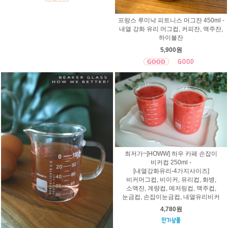
프랑스 루미낙 피트니스 머그잔 450ml -
내열 강화 유리 머그컵, 커피잔, 맥주잔,
하이볼잔
5,900원
최저가~[HOWW] 하우 카페 손잡이
비커컵 250ml -
[내열강화유리-4가지사이즈]
비커머그컵, 비이커, 유리컵, 화병,
소맥잔, 계량컵, 메저링컵, 맥주컵,
눈금컵, 손잡이눈금컵, 내열유리비커
4,780원