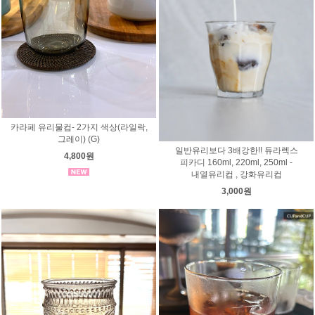
카라페 유리물컵- 2가지 색상(라일락,
그레이) (G)
일반유리보다 3배강한!! 듀라렉스
4,800원
피카디 160ml, 220ml, 250ml -
내열유리컵 , 강화유리컵
3,000원