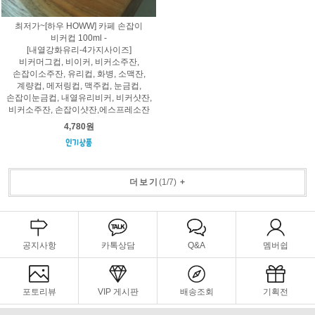
최저가~[하우 HOWW] 카페 손잡이
비커컵 100ml -
[내열강화유리-4가지사이즈]
비커머그컵, 비이커, 비커소주잔,
손잡이소주잔, 유리컵, 화병, 소맥잔,
계량컵, 메저링컵, 맥주컵, 눈금컵,
손잡이눈금컵, 내열유리비커, 비커샷잔,
비커소주잔, 손잡이샷잔,에스프레소잔
4,780원
더보기
(
1
/
7
)
+
공지사항
카톡상담
Q&A
멤버쉽
포토리뷰
VIP 게시판
배송조회
기획전