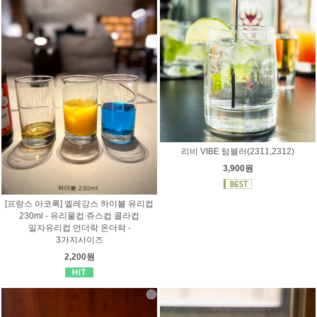
리비 VIBE 텀블러(2311,2312)
3,900원
[프랑스 아코록] 엘레강스 하이볼 유리컵
230ml - 유리물컵 쥬스컵 콜라컵
일자유리컵 언더락 온더락 -
3가지사이즈
2,200원