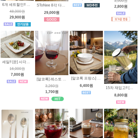
3,900원
6개 세트할인!! 아코록 그라니티 강화 유리컵 460ml 하이볼 알코록
SToNee 8각 다용도볼 | 빙수볼 | 국그릇 | 핸드메이드 | 고급도자기
2,800원
48,000원
29,000원
29,900원
세일!! [운] 사각찬기2호 화이트 -국내산도자기
16,000원
7,000원
[알코록 프랑스] 호텔리어 다용도볼 (받침 옵션선택) - 내열강화유리접시,밥그릇, 죽그릇, 리셉션, 호텔식기
[알코록] 레스토 유리컵 고블렛잔 160ml/200ml/250ml
6,400원
3,260원
15차 재입고!! [이루] 내열유리 물병_ 심플스타일 포트- 냉장고물병
1,700원
8,800원