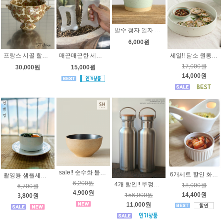
발수 청자 일자 밥공기 - 한국 고급 도자기 밥그릇
6,000원
프랑스 시골 할머니의 찬장속 양손잡이 굽볼
매끈매끈한 세라믹 괄사 - 도자기괄사
세일!! 담소 원통접시 1호 2호 -순수 국내산 고급도자기
17,000원
30,000원
15,000원
14,000원
sale!! 순수화 블랙 공기 [국내산 고급 도자기] 밥그릇
6개세트 할인 화이트 라메킨 8cm [ 오븐용도자기 ] HB0284 제과볼 반찬기
촬영용 샘플세일~ 순수화 화이트 일자 공기 [국내산 고급 도자기] 밥그릇, 후식볼
6,200원
4개 할인!! 뚜껑안쪽까지 올스텐 텀블러 500ml 손잡이형 - 고급 18/8 스텐레스 24시간 보온 보냉 ,BPA FREE 스텐보온병, 하우텀블러 보냉병 보온병 보냉병 HOWW 컵앤컵텀블러
18,000원
6,700원
4,900원
14,400원
156,000원
3,800원
11,000원