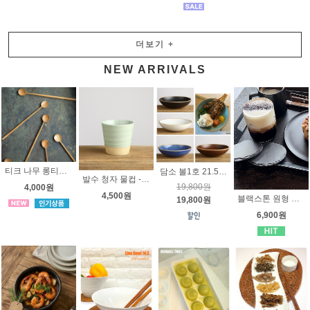
더보기
+
NEW ARRIVALS
티크 나무 롱티스푼
담소 볼1호 21.5cm - 국내산 고급 도자기 - 5가지 색깔 - 요리접시, 메인접시,카레접시, 파스타접시
발수 청자 물컵 - 한국 고급도자기
19,800원
4,000원
4,500원
블랙스톤 원형 컵받침 - 6가지 사이즈 -바오스톤 에피타이저접시, 피자접시, 점판암 플레이트 돌접시 요리접시
19,800원
6,900원