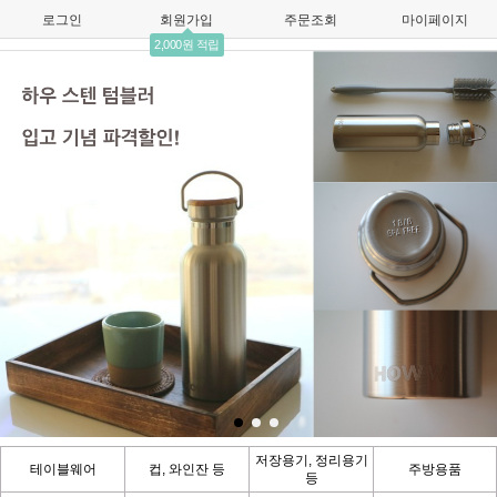
로그인
회원가입
주문조회
마이페이지
2,000원 적립
저장용기, 정리용기
테이블웨어
컵, 와인잔 등
주방용품
등