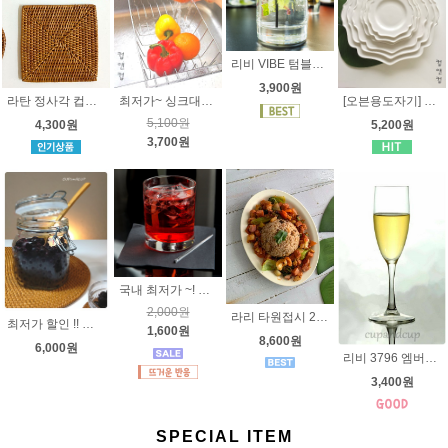
리비 VIBE 텀블러(2311,2312)
3,900원
라탄 정사각 컵받침 [발리]
최저가~ 싱크대에 걸치는 식기건조대 [스테인레스] 반개수대 - 채반 대용으로 좋아요~
[오븐용도자기] 어썸 원형접시 14.5cm 17.3cm 20cm 25cm 29cm 32.5cm ( hp8880 )
5,100원
4,300원
5,200원
3,700원
국내 최저가 ~! 리비 랙싱턴 언더락 2328 229ml - 언더락잔 카페물컵 호텔유리컵 일자유리컵 컵앤컵
2,000원
라리 타원접시 25.5cm [오븐용도자기] 4가지사이즈 , 스테이크 접시, 파스타접시, 케익접시
최저가 할인 !! 이태리 보르미올리 피도 유리병 750ml - 원두보관용기 밀폐용기 담금주병
1,600원
8,600원
6,000원
리비 3796 엠버시 톨 샴페인잔 177ml - [Libbey]
3,400원
SPECIAL ITEM