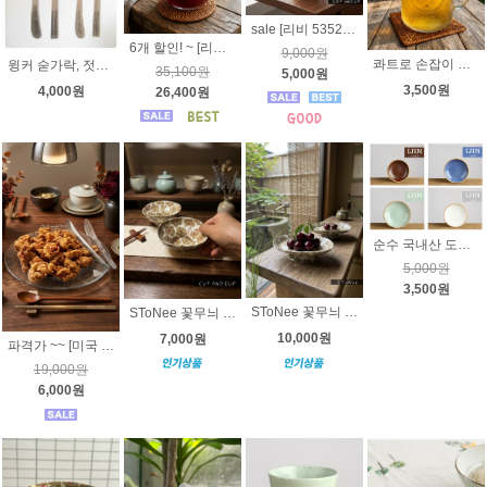
sale [리비 5352]템포 스퀘어 머그 (사각) 414ml - 사각머그컵
6개 할인! ~ [리비] 카페 고메 빅머그 503ml 5228 구어멧머그 씨리얼볼 죽그릇 라면기
9,000원
콰트로 손잡이 밀폐병 [보르미올리, 리비] 드링킹자 - 쿼드로밀폐용기, 콰드로병
윙커 숟가락, 젓가락 세트 (어린이용)
35,100원
5,000원
3,500원
4,000원
26,400원
순수 국내산 도자기 운 시리즈 원형찬기1호
5,000원
3,500원
SToNee 꽃무늬 굽접시 | 반찬기 | 핸드메이드 | 고급도자기
SToNee 꽃무늬 아이스크림 볼 | 작은볼 | 반찬기 | 핸드메이드 | 고급도자기
10,000원
7,000원
파격가 ~~ [미국 리비 5525 ] 빅 플래이트 33cm - 에피타이저 플래터 수박접시 케익접시 파티접시 큰접시 유리접시
19,000원
6,000원