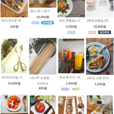
담소 면기,빙수볼 소 화이트 - 국내산 고급도자기 -국그릇 우동기
16,000원
테이크아웃 박스- 칸막이 대사이즈 [냉동실 수납용, Take-Out Box ] 일회용 도시락통, 포장용기
[애견상품입고!] 애견식기슈슈 밥그릇 [도자기]
라리 원형접시 23cm [오븐용 도자기] 7가지사이즈, 케익접시, 앞접시, 사이드접시, 개인접시, 요리접시, 스테이크접시
540원
18,600원
5,500원
[모리] C타입 가위집게 샐러드집게 요리집게 부페집게 주방집게 - 고급 스테인레스
국내 최저가~ 리비 놉힐 물방울 쥬스잔 23186 클래식 뽈록이 호텔유리컵 호텔쥬스잔 23106 23286 23256 23496 - 노브힐 콜라잔, 하이볼 쥬스잔, 일자유리컵
대나무 오뎅꽂이, 오뎅꼬지 특대 41cm 50개 캠핑 마쉬멜로우
[라미] 스텐 돈까스봉 돈까스튀김망 돈까스받침 튀김받침
24,900원
1,650원
8,000원
3,300원
800원