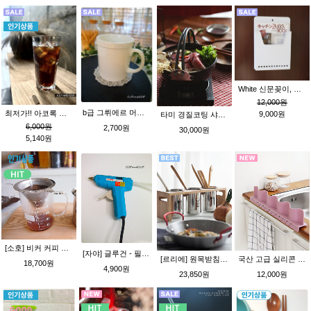
White 신문꽂이, 잡지꽂이, 메일포켓 (뒷면자석으로 냉장고에 부착가능~) Made in JAPAN (d)
12,000원
b급 그뤼에르 머그 XF1106-[오븐용도자기]
최저가!! 아코록 그라니티 강화 유리컵 460ml 하이볼 알코록
9,000원
타미 경질코팅 샤브샤브 냄비 18.5cm 오뎅탕 킹센스
6,000원
2,700원
30,000원
5,140원
[소호] 비커 커피 핸드드립세트 (HOWW 내열유리 비커컵+스텐커피거름망) - 4종
[자야] 글루건 - 필수품~!!!
[르리에] 원목받침 스텐수저통_ 3단 (원목받침+수저통3P) 3구 수저통
국산 고급 실리콘 싱크대 물막이 _ 그레이
18,700원
4,900원
23,850원
12,000원