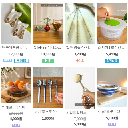
매끈매끈한 세라믹 꽃 괄사 - 도자기괄사
SToNee 미니화병 테이블꽃병 4가지 색상
최저가!! 로이첸 윈닥스 비타스 야채탈수기/야채볼/믹싱볼/짤순이
일본 병솔 4P세트 - 빨대솔, 주전자주둥이세척솔,좁은병입구 세척솔
17,000원
10,000원
5,940원
3,200원
빅세일~ 파사바체 쉐프볼 30cm 큰유리볼 유리그릇 믹싱볼 베이킹 요리볼 파티그릇 부페그릇
세일! 블루라인 국공기 [ 오븐용 도자기 ] 고급 국내산 도자기 소면기 국그릇 노빌타
모던 중스푼 [스텐레스] - 팥빙수, 아이스크림, 과일용, 어린이스푼, 도시락 수저 티포크 과일포크 어린이포크
세일!! [밀라노] 스텐 아이스크림 스쿱 지름5.5cm, 스쿠프 젤라또주걱 업소용
10,000원
5,100원
1,600원
4,900원
7,000원
5,000원