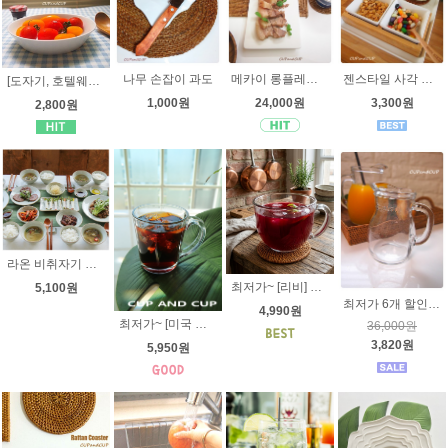
나무 손잡이 과도
메카이 롱플레이트 [오븐용도자기] hp6390 긴직사각접시, 평접시
젠스타일 사각 찬기 2P 세트 , 3P 세트 [오븐용 도자기] + 대나무받침 , 사각접시, 사각그릇, 반찬기, 작은 네모 찬기
[도자기, 호텔웨어] Zen 원형 접시 - 7가지사이즈 - 반찬접시, 케익접시, 피자접시, 호텔식기
1,000원
24,000원
3,300원
2,800원
라온 비취자기 원형접시중 9inch (25cm) 국내산 고급 도자기 요리그릇 반찬그릇
최저가~ [리비] 카페 고메 빅머그 503ml 5228 투박함 속의 세련미!!! 씨리얼볼 죽그릇 라면기
5,100원
최저가 6개 할인!! 이태리 보르미올리 비스트로 저그 250ml ( 0.25L )
4,990원
최저가~ [미국 리비] 5544 올포퍼스 유리 머그컵 400ml 399ml 내열강화유리 커피컵 아메리카노 프로포즈머그잔 손잡이유리컵
36,000원
3,820원
5,950원