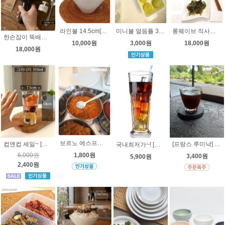
라인볼 14.5cm[오븐용도자기] 빙수볼, 아이스크림, 소면기,
미니볼 얼음틀 3cm (2가지사이즈-빅볼얼음틀, 공모양 얼음 트레이- 빅볼얼음몰드, 미니볼도있어요)~ 왕볼 - 2가지사이즈
롱웨이브 직사각접시 [오븐용 고급 도자기] hp1683
한손잡이 뚝배기 2가지 사이즈 [직화가능 도기냄비] 세트할인
10,000원
3,000원
18,000원
18,000원
보르노 에스프레소 미니 티스푼 [스텐] 에스프레소 스푼
컵앤컵 세일~ [프랑스 아코록 ] 그라니티 강화 유리컵 310ml - 하이볼 , 알코록, 콜라컵, 아이스커피컵
[프랑스 루미낙] 아카디 유리컵 16cl , 언더락잔, 물컵, 작은물컵, 커피컵
국내최저가~! [미국 리비] 지브랄타 필스너 강화유리맥주잔 355ml (15680 ) - 콜라잔, 아이스커피잔,냉음료컵, 풋티드필스너
6,000원
1,800원
3,400원
5,900원
2,400원