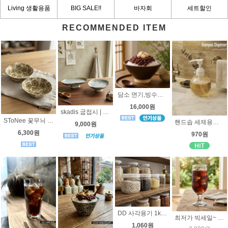
Living 생활용품
BIG SALE!!
바자회
세트할인
RECOMMENDED ITEM
담소 면기,빙수볼 브라운 소 - 국내산 고급도자기 -국그릇
16,000원
skadis 굽접시 | 반찬기 | 핸드메이드 | 고급도자기
SToNee 꽃무늬 작은 찬기 | 반찬기 | 핸드메이드 | 고급도자기
핸드솝 세제용기 투명 볼모양 240ml, 샴푸용기, 샴푸통 샴푸 디스펜서, 페트
9,000원
6,300원
970원
DD 사각용기 1kg [투명 트위스트캡] 냉동실 정리용기. 선물용 식품용기, 곡물저장용기
최저가 빅세일~ [미국 리비] 앰버시 맥주잔/쥬스잔 296ml -3727 Made in USA
1,060원