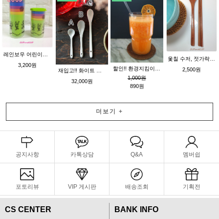
레인보우 어린이컵 [소] 피크닉컵 , 캠핑용컵 , 락앤락 국산
옻칠 수저, 젓가락 세트 대 22.8cm
3,200원
할인!! 환경지킴이~ 하우 내열 유리 빨대20cm - 친환경 유리 스트로우 (전용 빨대솔 옵션 구입) - 국산
2,500원
재입고!! 화이트 도자기 티스푼 b형 30개 - 요플레스푼 [i]
1,000원
32,000원
890원
더보기
+
공지사항
카톡상담
Q&A
멤버쉽
포토리뷰
VIP 게시판
배송조회
기획전
CS CENTER
BANK INFO