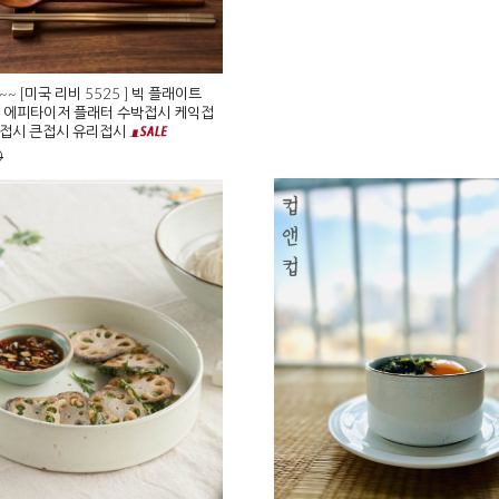
~~ [미국 리비 5525 ] 빅 플래이트
 - 에피타이저 플래터 수박접시 케익접
티접시 큰접시 유리접시
0
bbey]