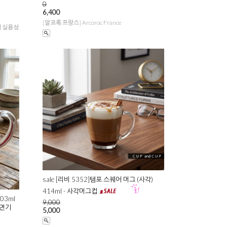
0
6,400
[알코록 프랑스] Arcoroc France
어 실용성
sale [리비 5352]템포 스퀘어 머그 (사각)
414ml - 사각머그컵
03ml
9,000
라면기
5,000