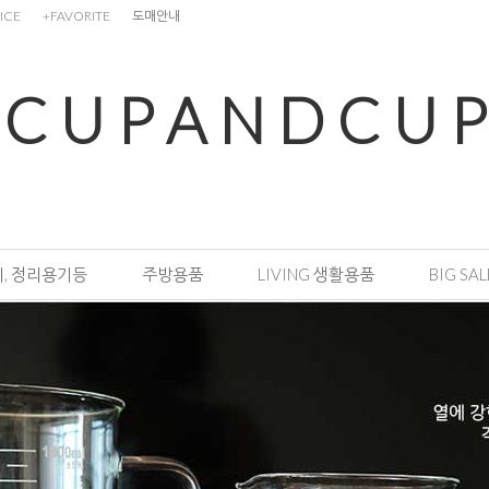
ICE
+FAVORITE
도매안내
C U P A N D C U P
, 정리용기등
주방용품
LIVING 생활용품
BIG SAL