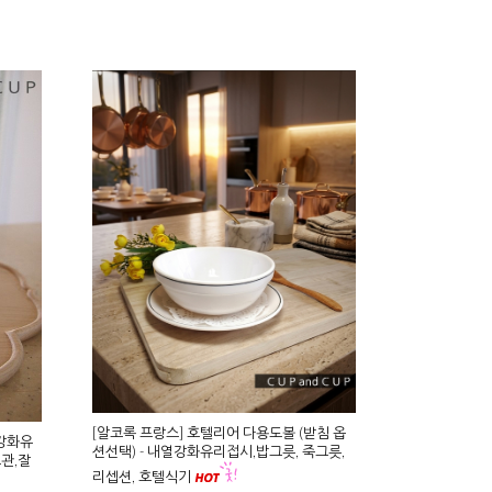
[알코록 프랑스] 호텔리어 다용도볼 (받침 옵
열강화유
션선택) - 내열강화유리접시,밥그릇, 죽그릇,
보관,잘
리셉션, 호텔식기