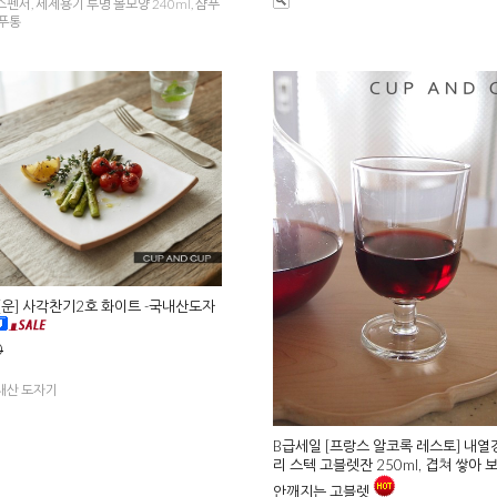
펜서, 세제용기 투명 볼모양 240ml, 샴푸
샴푸통
 [운] 사각찬기2호 화이트 -국내산도자
0
내산 도자기
B급세일 [프랑스 알코록 레스토] 내
리 스텍 고블렛잔 250ml, 겹쳐 쌓아 
안깨지는 고블렛