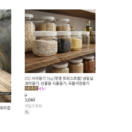
DD 사각용기 1kg [투명 트위스트캡] 냉동실
정리용기. 선물용 식품용기, 곡물저장용기
0
1,060
재입고 완료!
 유리컵