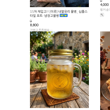
0
4,000
윙커 숟
15차 재입고!! [이루] 내열유리 물병_ 심플스
타일 포트- 냉장고물병
0
8,800
가볍고 튼튼해요~~