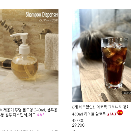
6개 세트할인!! 아코록 그라니티 강화
세제용기 투명 볼모양 240ml, 샴푸용
460ml 하이볼 알코록
푸통 샴푸 디스펜서, 페트
48,000
29,900