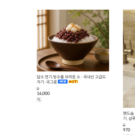
담소 면기,빙수볼 브라운 소 - 국내산 고급도
자기 -국그릇
0
16,000
핸드솝 
기, 샴
0
970