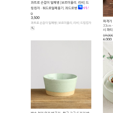
콰트로 손잡이 밀폐병 [보르미올리, 리비] 드
링킹자 - 쿼드로밀폐용기, 콰드로병
0
3,500
파격가 
콰트로 손잡이 밀폐병 [보르미올리, 리비] 드링킹자
33cm
시 파
19,00
6,000
[리비 Li