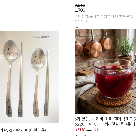
3,260
1,700
스태킹컵, 유리컵, 프랑스제조! 쌓을 수 있
GOOD!
6개 할인! ~ [리비] 카페 고메 빅머그 5
5228 구어멧머그 씨리얼볼 죽그릇 
가락, 젓가락 세트 (어린이용)