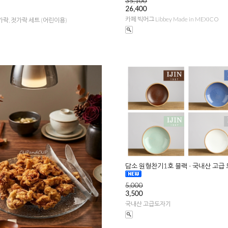
35,100
26,400
카페 빅머그 Libbey Made in MEXICO
가락, 젓가락 세트 (어린이용)
담소 원형찬기1호 블랙 - 국내산 고급
5,000
3,500
국내산 고급도자기