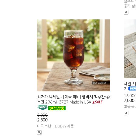
샴푸 디스
용기, 
세일!!
기
16,00
최저가 빅세일~ [미국 리비] 앰버시 맥주잔/쥬
7,000
스잔 296ml -3727 Made in USA
고급 국
3,900
2,800
미국 브랜드 LIBBeY 제품