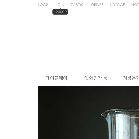
LOGIN
JOIN
CART
(
0
)
ORDER
MYPAGE
NOT
+2000P
테이블웨어
컵, 와인잔 등
저장용기