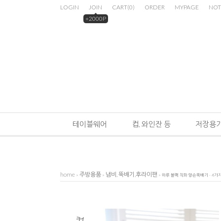
LOGIN
JOIN
CART
(
0
)
ORDER
MYPAGE
NOT
+2000P
테이블웨어
컵, 와인잔 등
저장용기
home
주방용품
냄비, 뚝배기,후라이팬
>
>
>
하루 블랙 직화 양손뚝배기 - 4가