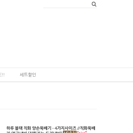
E!!
세트할인
하루 블랙 직화 양손뚝배기 - 4가지사이즈 //직화뚝배