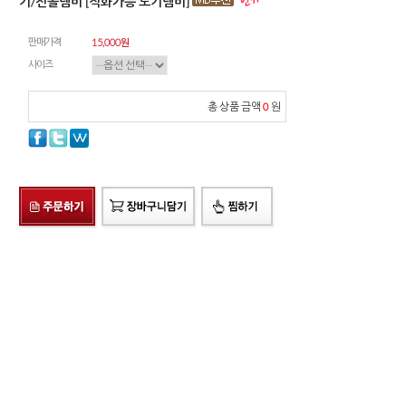
기/전골냄비 [직화가능 도기냄비]
판매가격
15,000
원
사이즈
총 상품 금액
0
원