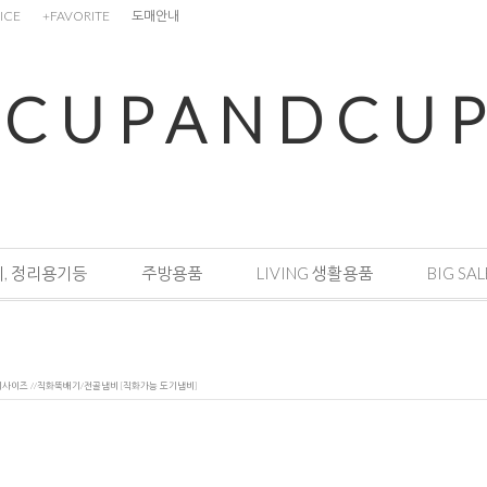
ICE
+FAVORITE
도매안내
C U P A N D C U P
, 정리용기등
주방용품
LIVING 생활용품
BIG SAL
지사이즈 //직화뚝배기/전골냄비 [직화가능 도기냄비]