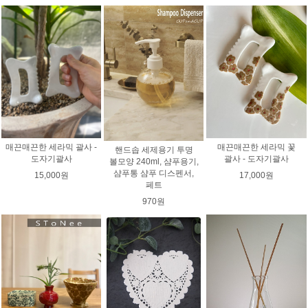
매끈매끈한 세라믹 꽃
매끈매끈한 세라믹 괄사 -
핸드솝 세제용기 투명
괄사 - 도자기괄사
도자기괄사
볼모양 240ml, 샴푸용기,
샴푸통 샴푸 디스펜서,
17,000원
15,000원
페트
970원