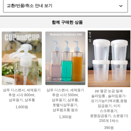
교환/반품/취소 안내 보기
함께 구매한 상품
샴푸 디스펜서, 세제용기
샴푸 디스펜서, 세제용기
pp 멸균 눈금 밀폐
투명 사각 800ml,
투명 사각 500ml,
슬라임통 , 슬라임용기-
샴푸용기, 샴푸통
샴푸용기, 샴푸통,
표기가능!! (액괴통,원형
호텔식샴푸용기,
잠금용기, 이지
1,600원
샴푸펌프통 펌프
스크류용기,
원형잠금용기, 소분용기)
1,300원
250개 1박스
390원