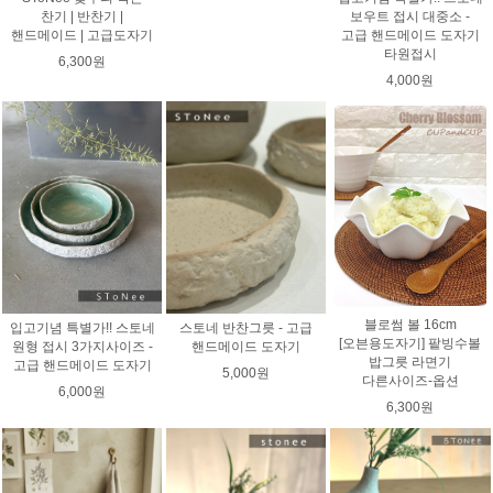
찬기 | 반찬기 |
보우트 접시 대중소 -
핸드메이드 | 고급도자기
고급 핸드메이드 도자기
타원접시
6,300원
4,000원
블로썸 볼 16cm
입고기념 특별가!! 스토네
스토네 반찬그릇 - 고급
[오븐용도자기] 팥빙수볼
원형 접시 3가지사이즈 -
핸드메이드 도자기
밥그릇 라면기
고급 핸드메이드 도자기
5,000원
다른사이즈-옵션
6,000원
6,300원