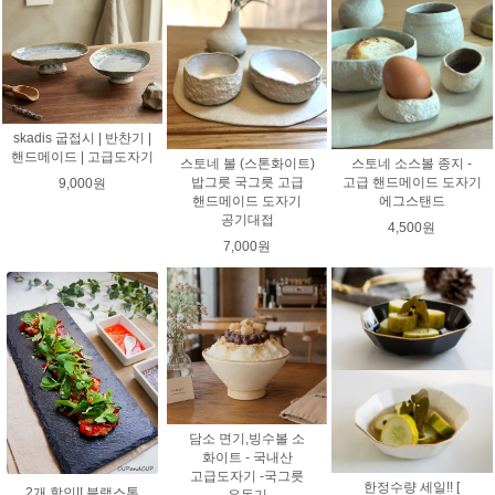
skadis 굽접시 | 반찬기 |
핸드메이드 | 고급도자기
스토네 볼 (스톤화이트)
스토네 소스볼 종지 -
밥그릇 국그릇 고급
고급 핸드메이드 도자기
9,000원
핸드메이드 도자기
에그스탠드
공기대접
4,500원
7,000원
담소 면기,빙수볼 소
화이트 - 국내산
고급도자기 -국그릇
한정수량 세일!! [
2개 할인!! 블랙스톤
우동기