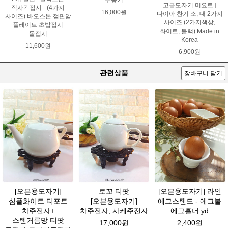
고급도자기 미요트 ]
직사각접시 - (4가지
16,000원
다이아 찬기 소, 대 2가지
사이즈) 바오스톤 점판암
사이즈 (2가지색상,
플레이트 초밥접시
화이트, 블랙) Made in
돌접시
Korea
11,600원
6,900원
관련상품
장바구니 담기
[오븐용도자기]
로꼬 티팟
[오븐용도자기] 라인
심플화이트 티포트
[오븐용도자기]
에그스탠드 - 에그볼
차주전자+
차주전자, 사케주전자
에그홀더 yd
스텐거름망 티팟
17,000원
2,400원