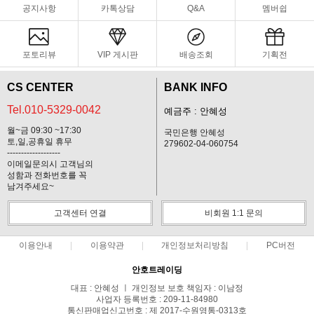
공지사항
카톡상담
Q&A
멤버쉽
포토리뷰
VIP 게시판
배송조회
기획전
CS CENTER
BANK INFO
Tel.010-5329-0042
예금주 : 안혜성
월~금 09:30 ~17:30
국민은행 안혜성
토,일,공휴일 휴무
279602-04-060754
-------------------
이메일문의시 고객님의
성함과 전화번호를 꼭
남겨주세요~
고객센터 연결
비회원 1:1 문의
이용안내
이용약관
개인정보처리방침
PC버전
안호트레이딩
대표 : 안혜성 ㅣ 개인정보 보호 책임자 : 이남정
사업자 등록번호 : 209-11-84980
통신판매업신고번호 : 제 2017-수원영통-0313호