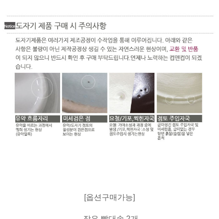
[옵션구매가능]
작은 빨대솔 2개