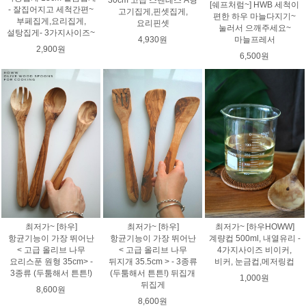
[쉐프처럼~] HWB 세척이
- 잘집어지고 세척간편~
고기집게,핀셋집게,
편한 하우 마늘다지기~
부페집게,요리집게,
요리핀셋
눌러서 으깨주세요~
설탕집게- 3가지사이즈~
4,930원
마늘프레서
2,900원
6,500원
최저가~ [하우]
최저가~ [하우]
최저가~ [하우HOWW]
항균기능이 가장 뛰어난
항균기능이 가장 뛰어난
계량컵 500ml, 내열유리 -
< 고급 올리브 나무
< 고급 올리브 나무
4가지사이즈 비이커,
요리스푼 원형 35cm> -
뒤지개 35.5cm > - 3종류
비커, 눈금컵,메저링컵
3종류 (두툼해서 튼튼!)
(두툼해서 튼튼!) 뒤집개
1,000원
뒤집게
8,600원
8,600원