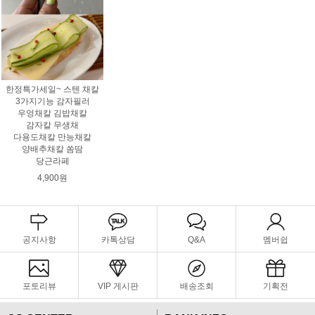
한정특가세일~ 스텐 채칼
3가지기능 감자필러
우엉채칼 김밥채칼
감자칼 무생채
다용도채칼 만능채칼
양배추채칼 쏨땀
당근라페
4,900원
공지사항
카톡상담
Q&A
멤버쉽
포토리뷰
VIP 게시판
배송조회
기획전